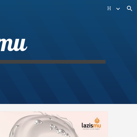
H
ion
kmu