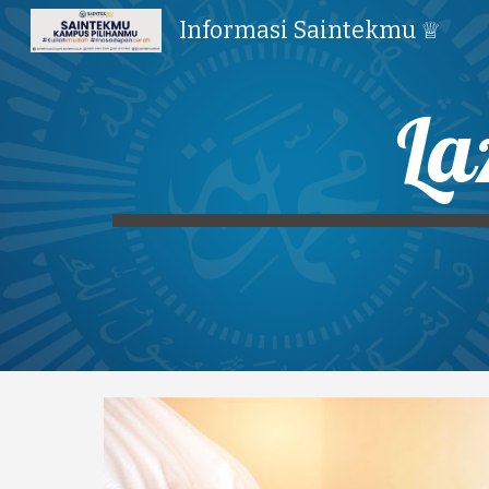
Informasi Saintekmu ♕
Sk
La