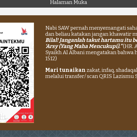
Halaman Muka
Nabi SAW pernah menyemangati sahaba
dan beliau katakan jangan khawatir m
Bilal! Janganlah takut hartamu itu 
‘Arsy (Yang Maha Mencukupi).”
(HR. 
Syaikh Al Albani mengatakan bahwa had
1512)
Mari tunaikan
zakat, infaq, shadaq
melalui transfer/ scan QRIS Lazismu